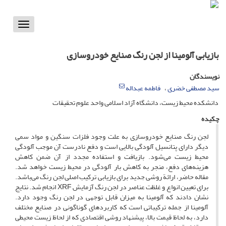
Toggle
vigation
بازیابی آلومینا از لجن رنگ صنایع خودروسازی
نویسندگان
سید مصطفی خضری
فاطمه عبداله
دانشکده محیط زیست، دانشگاه آزاد اسلامی واحد علوم تحقیقات
چکیده
لجن رنگ صنایع خودروسازی به علت وجود فلزات سنگین و مواد سمی
دیگر دارای پتانسیل آلودگی بالایی است و دفع نادرست آن موجب آلودگی
محیط زیست می‌شود. بازیافت و استفاده مجدد از آن ضمن کاهش
هزینه‌های دفع، منجر به کاهش بار آلودگی در محیط زیست خواهد شد.
مقاله حاضر، ارائة روشی جدید برای بازیابی ترکیب اصلی لجن رنگ می‌باشد.
برای تعیین انواع و غلظت عناصر در لجن رنگ آزمایش XRF انجام شد. نتایج
نشان دادند که آلومینا به میزان قابل توجهی در لجن رنگ وجود دارد.
آلومینا از جمله ترکیباتی است که کاربردهای گوناگونی در صنایع مختلف
دارد، به لحاظ قیمت بالا، پیشنهاد روشی اقتصادی که از لحاظ زیست محیطی