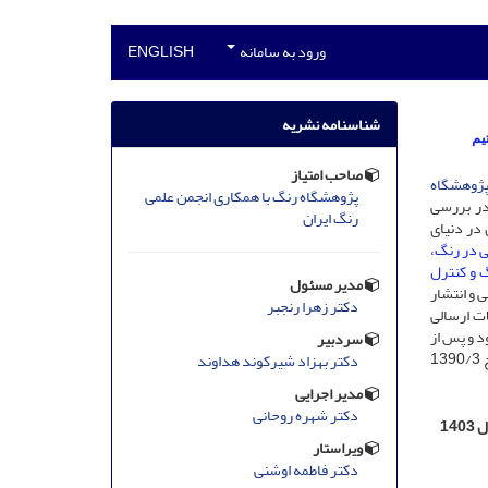
ورود به سامانه
ENGLISH
شناسنامه نشریه
یم
صاحب امتیاز
ژوهشگاه
پژوهشگاه رنگ با همکاری انجمن علمی
در بررسی
رنگ ایران
 در دنیای
ی در رنگ،
گ و کنترل
مدیر مسئول
 و انتشار
دکتر زهرا رنجبر
ات ارسالی
د و پس از
سردبیر
آن توسط داوران معتبر و مجرب به دقت مورد ارزیابی قرار می گیرند. این نشریه در تاریخ 1390/3
دکتر بهزاد شیرکوند هداوند
مدیر اجرایی
دکتر شهره روحانی
بر اساس ارزیابی سال 1403
ویراستار
دکتر فاطمه اوشنی