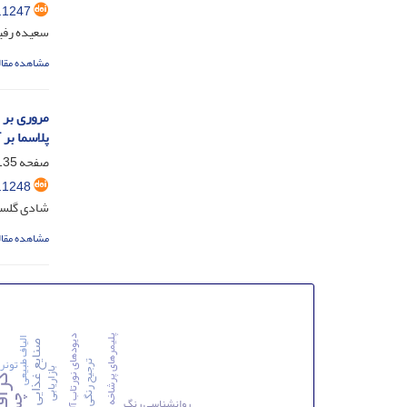
.1247
سعیده رفی
مشاهده مقال
مروری بر 
پلاسما بر 
صفحه
35-97
.1248
شادی گلستا
مشاهده مقال
پلیمرهای پرشاخه
دیودهای نورتاب آلی
الیاف طبیعی
صنایع غذایی
تونر
ترجیح رنگی
بازاریابی
گرا
روانشناسی رنگ