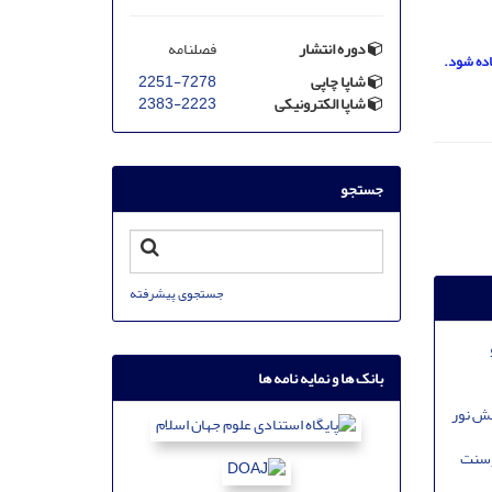
دوره انتشار
فصلنامه
اده شود.
شاپا چاپی
2251-7278
شاپا الکترونیکی
2383-2223
جستجو
جستجوی پیشرفته
بانک ها و نمایه نامه ها
بز تحت تابش نور
ورسنت