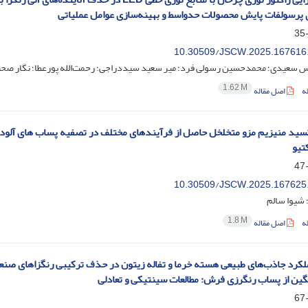
 پرسولفات پایش محصولات حدواسط و بهینه‌سازی عوامل عملیاتی
10.30509/JSCW.2025.167616
 سعیدی؛ محمدحسین رسولی فرد؛ میر سعید سیددراجی؛ رحمت‌الله پورعطا؛ نگار صح
1.62 M
ه
اصل مقاله
سید منیزیم مزو متخلخل حاصل از فرآیندهای مختلف در تصفیه پساب های آلوده
تیو
10.30509/JSCW.2025.167625
 شیوا سالم
1.8 M
ه
اصل مقاله
ملکرد جاذب‌های طبیعی هسته خرما و تفاله زیتون در حذف ترکیبی رنگزاهای صنع
ین از پساب رنگرزی فرش: مطالعات سینتیکی و تعادلی