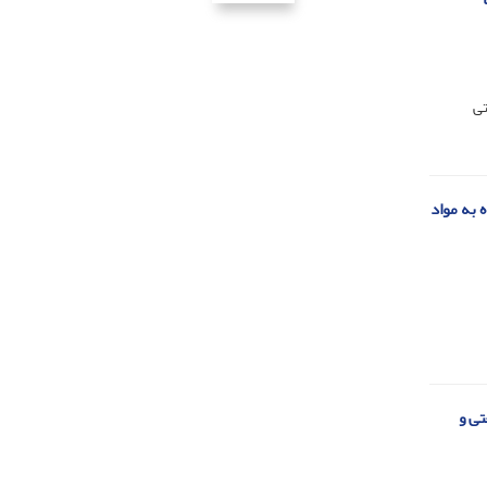
تی
 به مواد
تی و