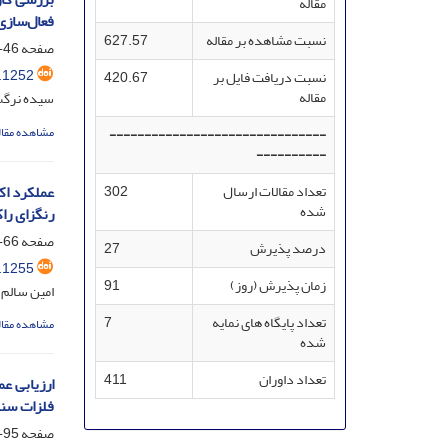
مقاله
فعال‌سازی
نسبت مشاهده بر مقاله
627.57
صفحه
46-35
.1252
نسبت دریافت فایل بر
420.67
مقاله
سیده نرگس
مشاهده مقال
-------------------------------
----------
عملکرد اک
تعداد مقالات ارسال
302
شده
رنگزای راک
صفحه
66-47
درصد پذیرش
27
.1255
زمان پذیرش (روز)
91
امین سالم؛
تعداد پایگاه های نمایه
7
مشاهده مقال
شده
تعداد داوران
411
ارزیابی ع
فلزات سنگ
صفحه
95-67