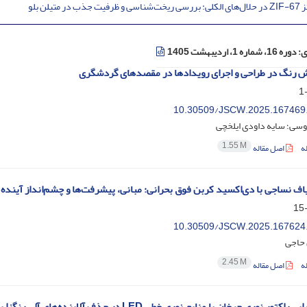
 و ظرفیت جذب در متیلن بلو
ی:
دوره 16، شماره 1، اردیبهشت 1405
 رنگ در طراحی و اجرای رویدادها در مقصدهای گردشگری
10.30509/JSCW.2025.167469
سی؛ سایه داودی ایلخچی
1.55 M
ه
اصل مقاله
یاف نساجی با دی‌اکسید کربن فوق بحرانی: مبانی، پیشرفت‌ها و چشم‌انداز آینده
10.30509/JSCW.2025.167624
 حاجی
2.45 M
ه
اصل مقاله
بررسی کارایی راکتور نوری چرخان با منابع نوری خطی LED در حذف آلاینده‌های آلی رنگزا 