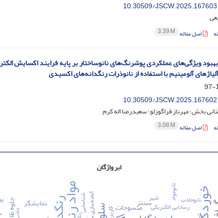
10.30509/JSCW.2025.167603
عی
3.39 M
ه
اصل مقاله
بهبود ویژگی‌های عملکردی پوشرنگ‌های نانوساختار بر پایه فرایند اکسایش الکتر
آلیاژهای آلومینیم با استفاده از نانوذرات رنگدانه‌های اکسیدی
1
10.30509/JSCW.2025.167602
نی بخش؛ مهرناز قراگوزلو؛ سعیدرضا اله کرم
3.08 M
ه
اصل مقاله
ابر واژگان
نانومواد
خوردگی
آماده‌سازی سطح
شهر
شناسایی
پو
نانوجاذب
رنگدانه
سنتز
نمایشگر
جلوه ظاهری
فن
منسوجات
رسانایی الکتریکی
کاربرد
جاذب
ح