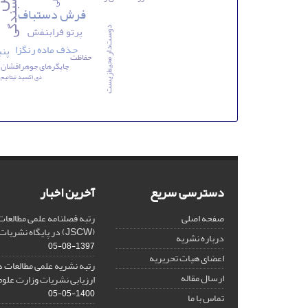
چسبندگی
فرش دستباف
پرتو فرابنفش
دوست‌دار محیط‌زیست
حذف ماده رنگزا
پنب
حفاظت
چاپگرهای جوهرافشان
دی اکسید تیتانیم
دسترسی سریع
آخرین اخبار
صفحه اصلی
رتبه فصلنامه علمی مطالعات
(JSCW) در پایگاه نشریات علمی جهان اسلام
درباره نشریه
1397-08-05
اعضای هیات تحریریه
رتبه نشریه علمی مطالعات د
ارسال مقاله
ارزیابی نشریات وزارت علوم
1400-05-05
تماس با ما