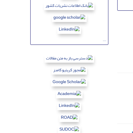
...
با