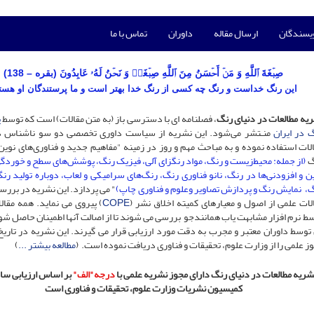
ویسندگان
ارسال مقاله
داوران
تماس با ما
صِبۡغَةَ ٱللَّهِ وَ مَنۡ أَحۡسَنُ مِنَ ٱللَّهِ صِبۡغَةࣰ وَ نَحۡنُ لَهُۥ عَابِدُونَ (بقره – 138)
این رنگ خداست و رنگ چه کسى از رنگ خدا بهتر است و ما پرستندگان او هست
یه مطالعات در دنیای رنگ
، فصلنامه ای با دسترسی باز (به متن مقالات) است که توسط
پ
 در ایران
منـتشر می‌شود. این نشریه از سیاست داوری تخصصی دو سو ناشناس 
لات استفاده نموده و به مباحث مهم و روز در زمینه "مفاهیم جدید و فناوری‌های نوین
گ
(از جمله: محیط‌زیست و رنگ، مواد رنگزای آلی، فیزیک رنگ، پوشش‌های سطح و خوردگ
ن و افزودنی‌ها در رنگ، نانو فناوری رنگ، رنگ‌های سرامیکی و لعاب، دوباره تولید رن
، نمایش رنگ و پردازش تصاویر وعلوم و فناوری چاپ)
"
می پردازد. این نشریه در بررسی
لات علمی از اصول و معیارهای کمیته اخلاق نشر (
COPE
) پیروی می نماید. همه مقال
ط نرم افزار مشابهت یاب همانندجو بررسی می شوند تا از اصالت آنها اطمینان حاصل شو
ز علمی را از وزارت علوم، تحقیقات و فناوری دریافت نموده است. (
مطالعه بیشتر ...
)
شریه مطالعات در دنیای رنگ دارای مجوز نشریه علمی با
درجه"الف"
کمیسیون نشریات وزارت علوم، تحقیقات و فناوری است