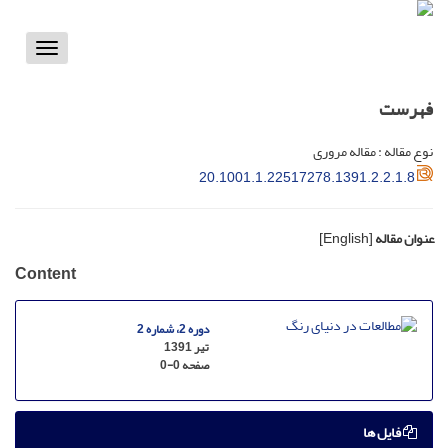
Toggle
vigation
فهرست
نوع مقاله : مقاله مروری
20.1001.1.22517278.1391.2.2.1.8
عنوان مقاله
[English]
Content
دوره 2، شماره 2
تیر 1391
صفحه
0-0
فایل ها