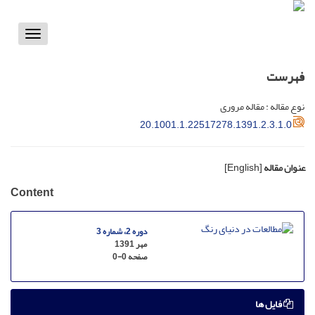
Toggle
vigation
فهرست
نوع مقاله : مقاله مروری
20.1001.1.22517278.1391.2.3.1.0
عنوان مقاله
[English]
Content
دوره 2، شماره 3
مهر 1391
صفحه
0-0
فایل ها