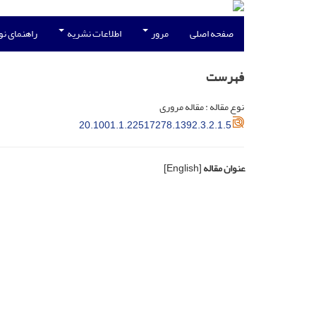
صفحه اصلی
مرور
اطلاعات نشریه
راهنمای ن
فهرست
نوع مقاله : مقاله مروری
20.1001.1.22517278.1392.3.2.1.5
عنوان مقاله
[English]