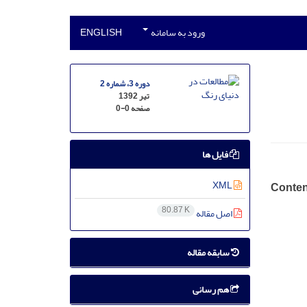
ورود به سامانه
ENGLISH
دوره 3، شماره 2
تیر 1392
صفحه
0-0
فایل ها
XML
Conten
80.87 K
اصل مقاله
سابقه مقاله
هم رسانی