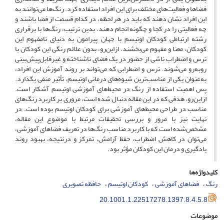
فضاها و فعالیت‌های مختلف برای این افراد استفاده کرد. رنگ‌ها می‌توانند به
این افراد نشان دهند که باید در هر لحظه، در کدام قسمت از فضا باشند و
چه فعالیتی را در کجا و چگونه انجام دهند. بدین ترتیب، رنگ‌ها با برقراری
رشته ارتباطی کودکان اوتیسم با جهان پیرامون به دنیای نامفهوم این
کودکان، معنا و مفهوم می‌بخشند. ازاین‌رو، بدون علائم رنگی این کودکان با
ترس و اضطراب ناشی از حضور در یک فضای ناشناخته و غیرقابل‌پیش‌بینی
روبه‌رو می‌شوند. ترس و اضطرابی که می‌تواند بر روند آموزش این افراد،
به‌عنوان یکی از مناسب‌ترین شیوه‌های درمانی اوتیسم، تأثیر منفی بگذارد.
پس اهمیت استفاده از رنگ در محیط‌های آموزشی اوتیسم آشکار است.
ازاین‌رو، هدفی که در این مقاله دنبال شده است، مروری بر کاربرد رنگ‌های
مناسب در طراحی محیط‌های آموزشی برای کودکان اوتیسم بوده است. در
نهایت نیز با مرور و بررسی تحقیقات مرتبط با موضوع این مقاله،
مشخص‌شده است که با کاربرد مناسب رنگ‌ها در تعریف فضاهای آموزشی،
می‌توان در کاهش اضطراب، حفظ آرامش، تمرکز و درنتیجه، بهبود روند
یادگیری و درمان این کودکان مؤثر بود.
کلیدواژه‌ها
رنگ
فضاهای آموزشی
کودکان اوتیسم
حافظه تصویری
20.1001.1.22517278.1397.8.4.5.8
موضوعات