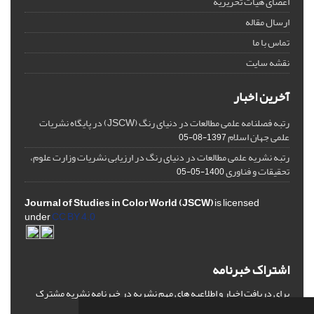
اعضای هیات تحریریه
ارسال مقاله
تماس با ما
نقشه سایت
آخرین اخبار
رتبه فصلنامه علمی مطالعات در دنیای رنگ (JSCW) در پایگاه نشریات
علمی جهان اسلام
1397-08-05
رتبه نشریه علمی مطالعات در دنیای رنگ در ارزیابی نشریات وزارت علوم،
تحقیقات و فناوری
1400-05-05
Journal of Studies in Color World (JSCW)
is licensed
under
CC BY 4.0
اشتراک خبرنامه
برای دریافت اخبار و اطلاعیه های مهم نشریه در خبرنامه نشریه مشترک
شوید.