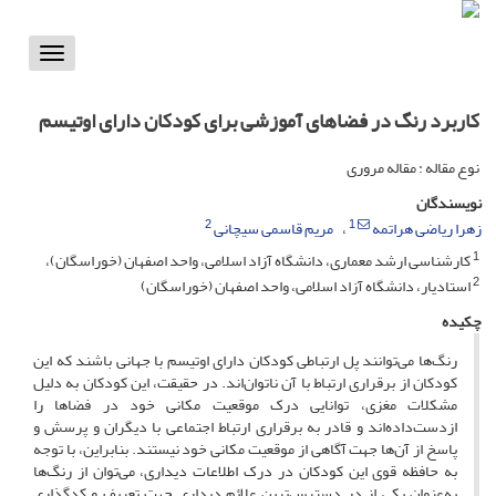
Toggle
vigation
کاربرد رنگ در فضاهای آموزشی برای کودکان دارای اوتیسم
نوع مقاله : مقاله مروری
نویسندگان
2
1
زهرا ریاضی هراتمه
مریم قاسمی سیچانی
1
کارشناسی ارشد معماری، دانشگاه آزاد اسلامی، واحد اصفهان (خوراسگان)،
2
استادیار، دانشگاه آزاد اسلامی، واحد اصفهان (خوراسگان)
چکیده
رنگ‌ها می‌توانند پل ارتباطی کودکان دارای اوتیسم با جهانی باشند که این
کودکان از برقراری ارتباط با آن ناتوان‌اند. در حقیقت، این کودکان به دلیل
مشکلات مغزی، توانایی درک موقعیت مکانی خود در فضاها را
ازدست‌داده‌اند و قادر به برقراری ارتباط اجتماعی با دیگران و پرسش و
پاسخ از آن‌ها جهت آگاهی از موقعیت مکانی خود نیستند. بنابراین، با توجه
به حافظه قوی این کودکان در درک اطلاعات دیداری، می‌توان از رنگ‌ها
به‌عنوان یکی از در دسترس‌ترین علائم دیداری جهت تعریف و کدگذاری