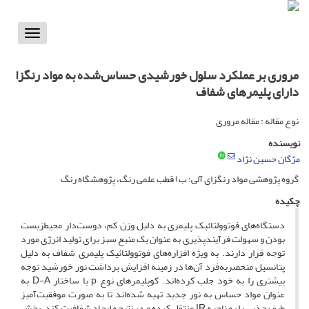
Toggle
vigation
مروری بر عملکرد سلول خورشیدی حساس‌شده به مواد رنگزا
دارای پلیمرهای شفاف
نوع مقاله : مقاله مروری
نویسنده
مژگان حسین نژاد
گروه پژوهشی مواد رنگزای آلی؛ ب) قطب علمی رنگ، پژوهشگاه رنگ
چکیده
دستگاه‌‌های فوتوولتائیک پلیمری به دلیل وزن کم، دوست‌دار محیط‌زیست
بودن و سهولت فرآیندپذیری به عنوان یک منبع سبز برای تولید انرژی مورد
توجه قرار دارند. به ویژه افزاره‌‌های فوتوولتائیک پلیمری شفاف به دلیل
پتانسیل منحصربه‌‌فرد آن‌‌ها در زمینه افزایش برداشت نور خورشید توجه
بیشتری را به خود جلب کرده‌‌اند. کوپلیمرهای نوع p با ساختار D-A به
عنوان مواد حساس به نور جدید تهیه شده‌‌اند تا به صورت موفقیت‌‌آمیز
طیف جذبی را به ناحیه IR منتقل کرده و در نتیجه ایجاد شفافیت کند. بخش