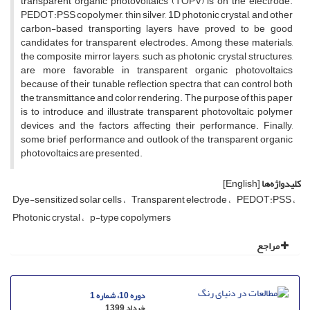
transparent organic photovoltaics (TOPV) is on the electrode.
PEDOT:PSS copolymer, thin silver, 1D photonic crystal, and other
carbon-based transporting layers have proved to be good
candidates for transparent electrodes. Among these materials,
the composite mirror layers, such as photonic crystal structures,
are more favorable in transparent organic photovoltaics
because of their tunable reflection spectra that can control both
the transmittance and color rendering. The purpose of this paper
is to introduce and illustrate transparent photovoltaic polymer
devices and the factors affecting their performance. Finally,
some brief performance and outlook of the transparent organic
photovoltaics are presented.
کلیدواژه‌ها
[English]
Dye-sensitized solar cells
Transparent electrode
PEDOT:PSS
Photonic crystal
p-type copolymers
مراجع
دوره 10، شماره 1
خرداد 1399