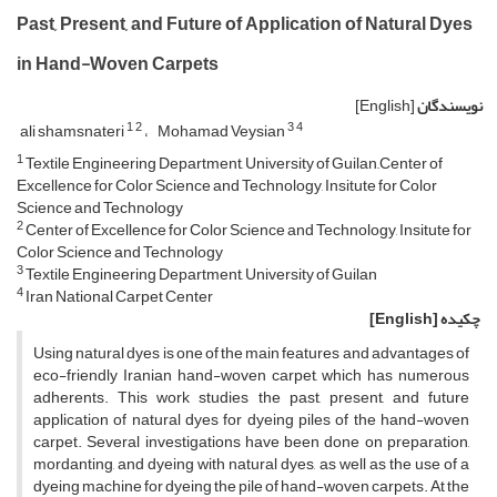
Past, Present, and Future of Application of Natural Dyes
in Hand-Woven Carpets
نویسندگان
[English]
1
2
3
4
ali shamsnateri
Mohamad Veysian
1
Textile Engineering Department, University of Guilan,,Center of
Excellence for Color Science and Technology, Insitute for Color
Science and Technology
2
Center of Excellence for Color Science and Technology, Insitute for
Color Science and Technology
3
Textile Engineering Department, University of Guilan
4
Iran National Carpet Center
چکیده
[English]
Using natural dyes is one of the main features and advantages of
eco-friendly Iranian hand-woven carpet, which has numerous
adherents. This work studies the past, present, and future
application of natural dyes for dyeing piles of the hand-woven
carpet. Several investigations have been done on preparation,
mordanting, and dyeing with natural dyes, as well as the use of a
dyeing machine for dyeing the pile of hand-woven carpets. At the