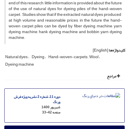
end of this research, little information is provided about the future
of the use of natural dyes for dyeing piles of the hand-woven
carpet. Studies show that if the extracted natural dyes produced
at high volume and reasonable prices, in the future, the hand-
woven carpet piles can be dyed by fiber dyeing machine, yarn
dyeing machine, hank dyeing machine, and bobbin yarn dyeing
machine.
کلیدواژه‌ها
[English]
Natural dyes
Dyeing
Hand-woven-carpets. Wool
Dyeing machine
مراجع
دوره 11، شماره 2 نشریه ویژه فرش
ورنگ
شهریور 1400
صفحه
33-42