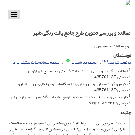
Toggle
vigation
مطالعه و بررسی تدوین طرح جامع پالت رنگی شهر
نوع مقاله : مقاله مروری
نویسندگان
3
2
1
مرتضی شریفی
حمیدرضا شیبانی
سیده سمانه بیات بهشتی فرد
1
استادیار،گروه مهندسی عمران، دانشگاه فنی و حرفه‌ای، تهران، ایران،
کدپستی:1435761137.
2
مدرس، گروه معماری و شهرسازی، دانشگاه فنی و حرفه‌ای، تهران، ایران،
کدپستی:1435761137.
3
کارشناسی، بخش فیزیک، دانشکده علوم پایه، دانشگاه شیراز، شیراز، ایران،
کدپستی: ۸۴۳۳۴ – ۷۱۹۴۶.
چکیده
با مطالعه و بررسی سیما و مناظر شهری معاصر، پی خواهیم برد که مطالعات
طراحی شهری و مفاهیم زیبایی‌شناسی در معماری شهرها، گرافیک محیطی و