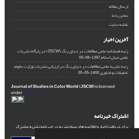
ارسال مقاله
تماس با ما
نقشه سایت
آخرین اخبار
رتبه فصلنامه علمی مطالعات در دنیای رنگ (JSCW) در پایگاه نشریات
علمی جهان اسلام
1397-08-05
رتبه نشریه علمی مطالعات در دنیای رنگ در ارزیابی نشریات وزارت علوم،
تحقیقات و فناوری
1400-05-05
Journal of Studies in Color World (JSCW)
is licensed
under
CC BY 4.0
اشتراک خبرنامه
برای دریافت اخبار و اطلاعیه های مهم نشریه در خبرنامه نشریه مشترک
شوید.