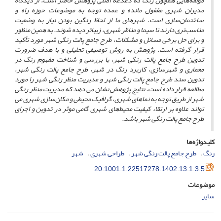
مولفه‌هایی همچون رنگ که دغدغه اصلی پژوهش حاضر است، از دیدگاه
مدیران شهری مغفول مانده و عمده توجه به موضوعات حوزه راه و
ساختمان‌سازی است. شهرهای ما از لحاظ رنگین بودن نیاز به وضعیت
مناسب‌تری دارند تا سیما و مناظر شهری، زیباتر دیده شوند. به همین منظور
و برای حل برخی مسائل و مشکلات، طرح جامع پالت رنگی شهر مورد تأکید
قرار گرفته است. پژوهش به روش توصیفی ‌تحلیلی و با هدف ضرورت
تدوین طرح جامع پالت رنگی شهر، با بررسی و شناخت مفهوم رنگ‌ در
معماری و شهرسازی، کاربرد رنگ در شهر، طرح جامع پالت رنگی شهر،
تدوین سند طرح جامع پالت رنگی شهر و مدیریت منظر رنگی شهر را مورد
مطالعه قرار داده است. نتایج پژوهش نشان می دهد که مدیریت منظر رنگی
شهر از طریق توجه به نماهای شهری، گرافیک محیطی و مکان‌سازی شهری می
تواند علاوه بر ارتقاء کیفیت محیط‌های شهری گامی موثر در تدوین و اجرای
طرح جامع پالت رنگی شهر باشد.
کلیدواژه‌ها
رنگ
طرح جامع پالت رنگی شهر
طراحی شهری
شهر
20.1001.1.22517278.1402.13.1.3.5
موضوعات
سایر