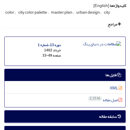
کلیدواژه‌ها
[English]
color
city color palette
master plan
urban design
city
مراجع
دوره 13، شماره 1
خرداد 1402
صفحه
33-49
فایل ها
XML
2.25 M
اصل مقاله
سابقه مقاله