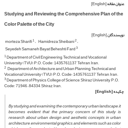
عنوان مقاله
[English]
Studying and Reviewing the Comprehensive Plan of the
Color Palette of the City
نویسندگان
[English]
1
2
morteza Sharifi
Hamidreza Sheibani
3
Seyedeh Samaneh Bayat Beheshti Fard
1
Department of Civil Engineering, Technical and Vocational
University (TVU), P.O. Code: 1435761137, Tehran, Iran.
2
, Department of Architecture and Urban Planning, Technical and
Vocational University (TVU), P.O. Code: 1435761137, Tehran, Iran.
3
Department of Physics, College of Science, Shiraz University, P.O.
Code: 71946 – 84334, Shiraz, Iran.
چکیده
[English]
By studying and examining the contemporary urban landscape, it
becomes evident that the primary concern of this study is
research about urban design and aesthetic concepts in urban
architecture, environmental graphics, and elements such as color