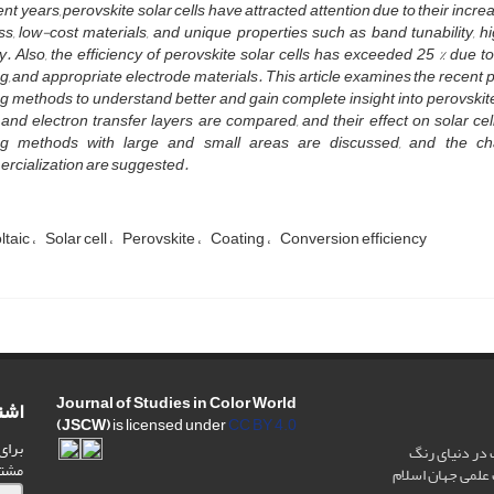
ent years, perovskite solar cells have attracted attention due to their inc
s, low-cost materials, and unique properties such as band tunability, hi
. Also, the efficiency of perovskite solar cells has exceeded 25 % due to
g, and appropriate electrode materials. This article examines the recent pr
g methods to understand better and gain complete insight into perovskite s
 and electron transfer layers are compared, and their effect on solar cell 
ng methods with large and small areas are discussed, and the chal
rcialization are suggested.
ltaic
Solar cell
Perovskite
Coating
Conversion efficiency
Journal of Studies in Color World
اشت
(JSCW)
is licensed under
CC BY 4.0
برای
 در دنیای رنگ
مشت