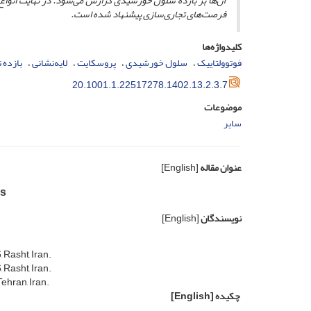
آن‌ها بر بازده سلول خورشیدی گزارش می‌شود. در نهایت انو
فرصت‌های تجاری‌سازی پیشنهاد شده است.
کلیدواژه‌ها
فوتوولتاییک
سلول خورشیدی
پروسکایت
لایه‌نشانی
بازده 
20.1001.1.22517278.1402.13.2.3.7
موضوعات
سایر
عنوان مقاله
[English]
ls
نویسندگان
[English]
 Rasht, Iran.
 Rasht, Iran.
ehran, Iran.
چکیده
[English]