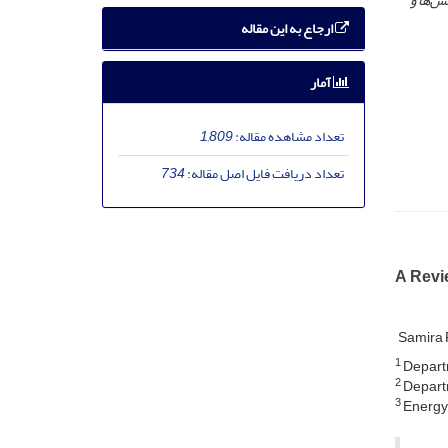
ش‌ها و
ارجاع به این مقاله
آمار
تعداد مشاهده مقاله:
1,809
تعداد دریافت فایل اصل مقاله:
734
A Revie
Samira
1
Departm
2
Departm
3
Energy 