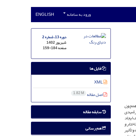
ورود به سامانه
ENGLISH
دوره 13، شماره 2
شهریور 1402
صفحه
159-184
فایل ها
XML
1.82 M
اصل مقاله
 همچون
سابقه مقاله
خورشیدی
ین مقاله با هدف ایجاد
ختار و
هم رسانی
و تأثیر