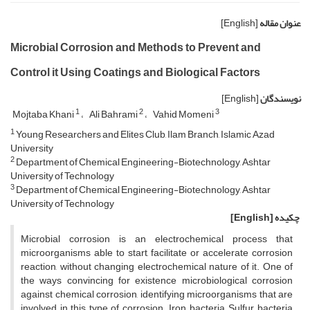
[English]
عنوان مقاله
Microbial Corrosion and Methods to Prevent and
Control it Using Coatings and Biological Factors
[English]
نویسندگان
1
2
3
Mojtaba Khani
Ali Bahrami
Vahid Momeni
1
Young Researchers and Elites Club, Ilam Branch, Islamic Azad
University
2
Department of Chemical Engineering-Biotechnology, Ashtar
University of Technology
3
Department of Chemical Engineering-Biotechnology, Ashtar
University of Technology
[English]
چکیده
Microbial corrosion is an electrochemical process that
microorganisms able to start, facilitate or accelerate corrosion
reaction, without changing electrochemical nature of it. One of
the ways convincing for existence microbiological corrosion
against chemical corrosion, identifying microorganisms that are
involved in this type of corrosion. Iron bacteria, Sulfur bacteria