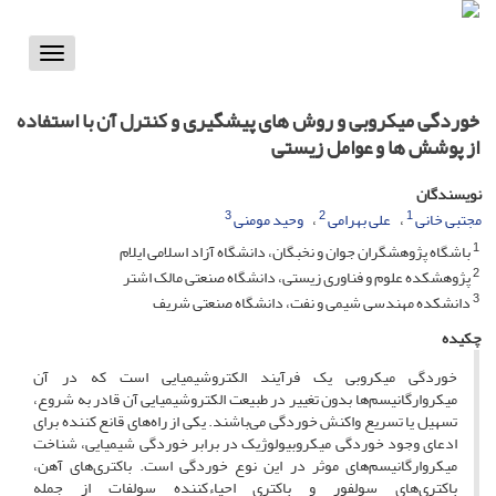
Toggle
vigation
خوردگی میکروبی و روش های پیشگیری و کنترل آن با استفاده
از پوشش ها و عوامل زیستی
نویسندگان
3
2
1
وحید مومنی
علی بهرامی
مجتبی خانی
1
باشگاه پژوهشگران جوان و نخبگان، دانشگاه آزاد اسلامی ایلام
2
پژوهشکده علوم و فناوری زیستی، دانشگاه صنعتی مالک اشتر
3
دانشکده مهندسی شیمی و نفت، دانشگاه صنعتی شریف
چکیده
خوردگی میکروبی یک فرآیند الکتروشیمیایی است که در آن
میکروارگانیسم‌ها بدون تغییر در طبیعت الکتروشیمیایی آن قادر به شروع،
تسهیل یا تسریع واکنش خوردگی می‌باشند. یکی از راه‌های قانع کننده برای
ادعای وجود خوردگی میکروبیولوژیک در برابر خوردگی شیمیایی، شناخت
میکروارگانیسم‌های موثر در این نوع خوردگی‌ است. باکتری‌های آهن،
باکتری‌های سولفور و باکتری احیاءکننده سولفات از جمله