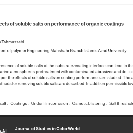
ects of soluble salts on performance of organic coatings
s Tahmassebi
nt of polymer Engineering, Mahshahr Branch, Islamic Azad University
esence of soluble salts at the substrate/coating interface can lead to th
rine atmospheres, pretreatment with contaminated abrasives and de-icin
aper, the effects of soluble salts on coating performance are studied. The 
thods for removing soluble salts are described. In addition, permissible level
salt
Coatings
Under film corrosion
Osmotic blistering
Salt threshol
Journal of Studies in Color World
اشت