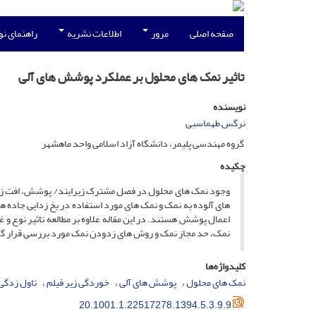
صفحه اصلی
مرور
اطلاعات نشریه
راهنمای ن
تاثیر نمک های محلول بر عملکرد پوشش های آلی
نویسنده
نرگس طهماسبی
گروه مهندسی پلیمر، دانشگاه آزاد اسلامی واحد ماهشهر
چکیده
وجود نمک های محلول در فصل مشترک زیرایند/ پوشش، افت زود 
های آلوده به نمک و نمک های مورد استفاده در یخ زدایی جاده ها
اعمال پوشش هستند. در این مقاله علاوه بر مطالعه تاثیر نوع 
نمک، حد مجاز نمک و روش های زدودن نمک مورد بررسی قرار گ
کلیدواژه‌ها
نمک های محلول
پوشش های آلی
خوردگی زیر فیلم
تاول زدگی
20.1001.1.22517278.1394.5.3.9.9