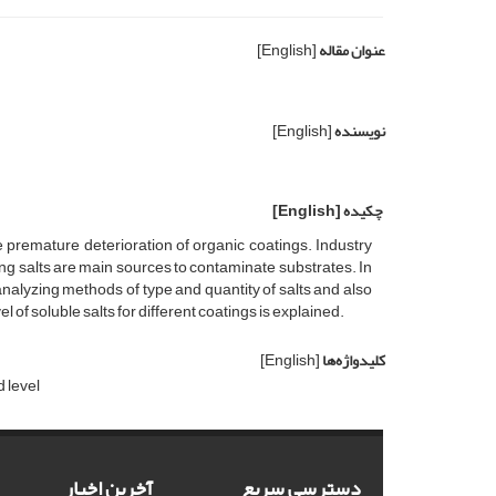
عنوان مقاله
[English]
نویسنده
[English]
چکیده
[English]
e premature deterioration of organic coatings. Industry
g salts are main sources to contaminate substrates. In
analyzing methods of type and quantity of salts and also
 of soluble salts for different coatings is explained.
کلیدواژه‌ها
[English]
d level
دسترسی سریع
آخرین اخبار