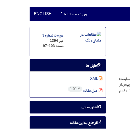
ورود به سامانه
ENGLISH
دوره 5، شماره 3
مهر 1394
صفحه
97-103
فایل ها
ساینده
XML
پیش از
1.01 M
 و نوع
اصل مقاله
هم رسانی
ارجاع به این مقاله