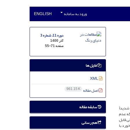
ورود به سامانه
ENGLISH
دوره 11، شماره 3
آذر 1400
صفحه
55-71
فایل ها
XML
961.15 K
اصل مقاله
سابقه مقاله
شدیداً
که عدم
تی قابل
هم رسانی
ورد با