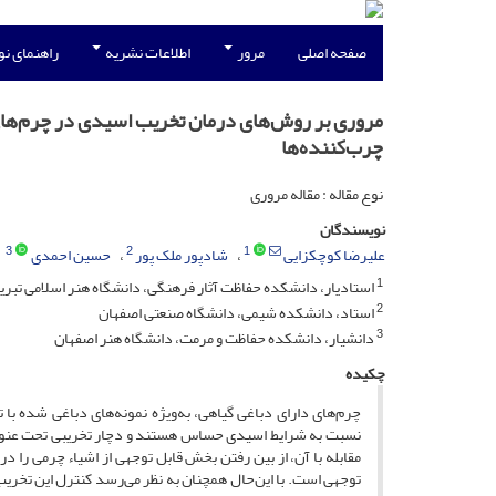
صفحه اصلی
مرور
اطلاعات نشریه
راهنمای ن
مروری بر روش‌های درمان تخریب اسیدی در چرم‌های
چرب‌کننده‌ها
نوع مقاله : مقاله مروری
نویسندگان
3
2
1
علیرضا کوچکزایی
شادپور ملک پور
حسین احمدی
1
استادیار، دانشکده حفاظت آثار فرهنگی، دانشگاه هنر اسلامی تبری
2
استاد، دانشکده شیمی، دانشگاه صنعتی اصفهان
3
دانشیار، دانشکده حفاظت و مرمت، دانشگاه هنر اصفهان
چکیده
چرم‌های دارای دباغی گیاهی، به‌ویژه نمونه‌های دباغی شده با ت
نسبت به شرایط اسیدی حساس هستند و دچار تخریبی تحت عنوان ت
مقابله با آن، از بین رفتن بخش قابل توجهی از اشیاء چرمی را در 
توجهی است. با این‌حال همچنان به نظر می‌رسد کنترل این تخریب