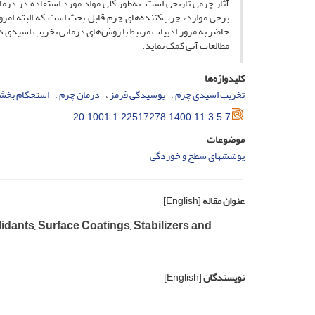
آثار چرمی تاریخی است. به‌طور کلی مواد مورد استفاده در در
برخی موارد، چرب‌کننده‌های چرم قابل بحث است که البته امر
حاضر به مرور ادبیات مرتبط با روش‌های درمانی تخریب اسیدی د
مطالعات آتی کمک نماید.
کلیدواژه‌ها
تخریب اسیدی چرم
پوسیدگی قرمز
درمان چرم
استحکام بخش
20.1001.1.22517278.1400.11.3.5.7
موضوعات
پوششهای سطح و خوردگی
عنوان مقاله
[English]
dants, Surface Coatings, Stabilizers and
نویسندگان
[English]