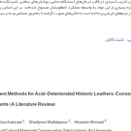
مان تخریب اسیدی در قالب درمان‌های استحکام بخشی، پوشش‌های سطحی، تثبیت‌کننده‌ه
وزه بسیاری از این مواد به واسطه عملکرد نامطلوبشان منسوخ شده‌اند. بر این اساس
ر چرم‌های تاریخی پرداخته است تا تلاش‌های صورت گرفته تا به‌امروز مشخص و به ترسی
ی
تثبیت کلاژن
nt Methods for Acid-Deteriorated Historic Leathers: Consoli
nts (A Literature Review)
1
2
3
 Koochakzaei
Shadpour Mallakpour
Hossein Ahmadi
of Cultural Materials Conservation, Tabriz Islamic Art University