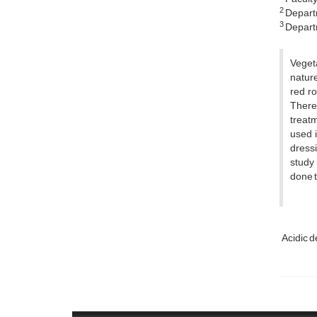
2
Departm
3
Departm
Vegeta
nature
red ro
Theref
treatm
used i
dressi
study 
done t
Acidic d