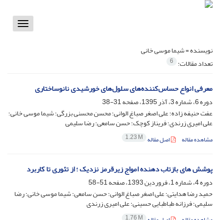
Toggle
vigation
نویسنده =
شیما موسی خانی
6
تعداد مقالات:
معرفی انواع حساس‌کننده‌های سلول‌های خورشیدی نانوساختاری
دوره 6، شماره 3، آذر 1395، صفحه
31-38
عفت حنیفه زاده؛ علی اصغر صباغ الوانی؛ محسن محسنی بزرگی؛ شیما موسی خانی؛
علی امیری زرندی؛ فریناز کوچک؛ حسن سامعی؛ رضا سلیمی
1.23 M
مشاهده مقاله
اصل مقاله
پوشش های بازتاب دهنده امواج زیرقرمز نزدیک ؛ از تئوری تا کاربرد
دوره 4، شماره 1، فروردین 1393، صفحه
51-58
حمید رضا هدایتی؛ علی اصغر صباغ الوانی؛ حسن سامعی؛ شیما موسی خانی؛ رضا
سلیمی؛ فرزانه طباطبایی حسینی؛ علی امیری زرندی
1.76 M
مشاهده مقاله
اصل مقاله